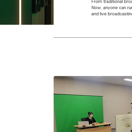
From traditional br
Now, anyone can run
and live broadcastin