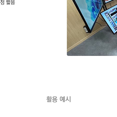
일정 짧음
활용 예시