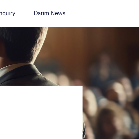
nquiry
Darim News