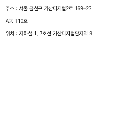
주소 : 서울 금천구 가산디지털2로 169-23 
A동 110호 
위치 : 지하철 1, 7호선 가산디지털단지역 8
번 출구 도보 7분 거리
문의 : 070-7811-0760
가산 역세권 공간 대여를 찾고 계시다면 지
금 바로 전화 문의 주세요.
최대 50명 규모의 행사를 안정적으로 진행
할 수 있도록 환경을 제공해드립니다.