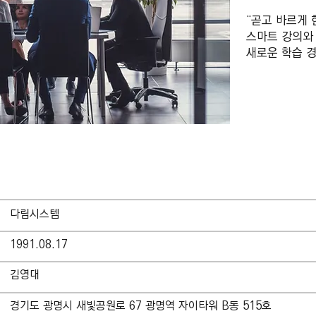
“곧고 바르게 
스마트 강의와
새로운 학습 
Company Overview
다림시스템
1991.08.17
​김영대
경기도 광명시 새빛공원로 67 광명역 자이타워 B동 515호