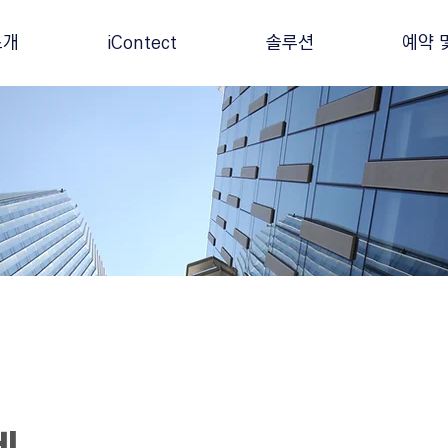
소개
iContect
솔루션
예약 