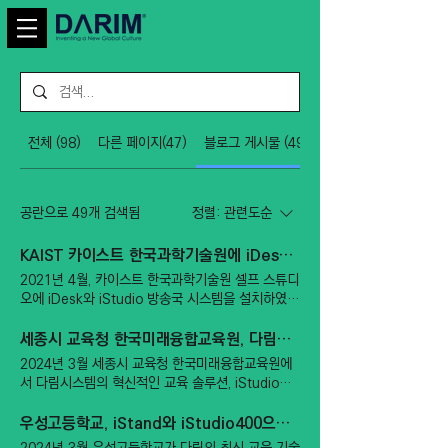
전체 (98)
다른 페이지(47)
블로그 게시물 (49)
공란으로 49개 검색됨
정렬:
관련도순
KAIST 카이스트 한국과학기술원에 iDesk 설치
2021년 4월, 카이스트 한국과학기술원 셀프 스튜디
오에 iDesk와 iStudio 방송국 시스템을 설치하였습
니다.
세종시 교육청 한국미래융합교육원, 다림시스템의 첨단 교육 솔루션 도입하다
2024년 3월 세종시 교육청 한국미래융합교육원에
서 다림시스템의 혁신적인 교육 솔루션, iStudio와
iDesk를 성공적으로 설치했습니다. ​ 이로써 한국미
래융합교육원은 한층 더 진보된 교육 환경을 구축하
우성고등학교, iStand와 iStudio400으로 새로운 교실 수업의 길을 열다
게 되었습니다. "최첨단 교육 기술의 도입" 다림시스