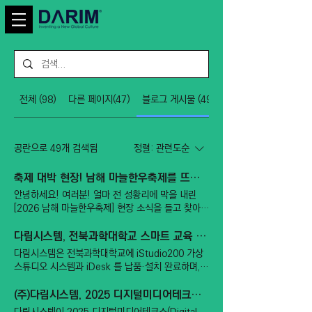
전체 (98)
다른 페이지(47)
블로그 게시물 (49)
공란으로 49개 검색됨
정렬:
관련도순
축제 대박 현장! 남해 마늘한우축제를 뜨겁게 달군 'VR 가상 세계 모험 존' 운영 후기!
안녕하세요! 여러분! 얼마 전 성황리에 막을 내린
[2026 남해 마늘한우축제] 현장 소식을 들고 찾아왔
습니다. 맛있는 남해 한우와 알싸하고 건강한 마늘의
만남으로 매년 수많은 관광객이 찾는 남해의 대표 축
다림시스템, 전북과학대학교 스마트 교육 환경 구축 ... iStudio200, iDesk 설치
제죠! 올해도 역시 엄청난 인파로 축제장이 북적였
다림시스템은 전북과학대학교에 iStudio200 가상
는데요. 그 뜨거웠던 축제 현장 한가운데에서, 남녀
스튜디오 시스템과 iDesk 를 납품·설치 완료하며,
노소 모두의 발길을 사로잡으며 '최고의 인기 부
대학 교육 현장의 디지털 콘텐츠 제작 인프라 고도화
스'로 등극한 곳이 있습니다. 바로 저희가 운영한
를 지원했다고 밝혔습니다. 이번에 설치된
(주)다림시스템, 2025 디지털미디어테크쇼 참가 소식
[VR 가상 세계 모험 존]입니다! 축제장의 핫플레이
iStudio200 은 다림시스템이 자체 개발한 가상 스